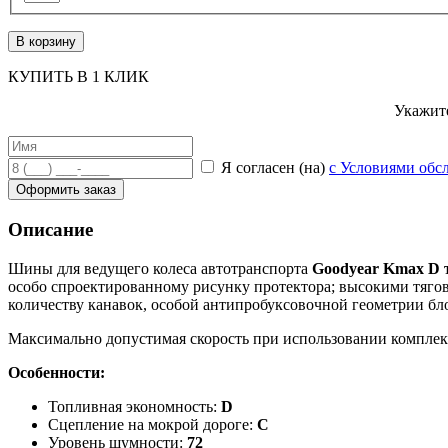
В корзину
КУПИТЬ В 1 КЛИК
Укажите
Я согласен (на)
с Условиями обс
Оформить заказ
Описание
Шины для ведущего колеса автотранспорта
Goodyear Kmax D т
особо спроектированному рисунку протектора; высокими тяго
количеству канавок, особой антипробуксовочной геометрии б
Максимально допустимая скорость при использовании компле
Особенности:
Топливная экономность:
D
Сцепление на мокрой дороге:
C
Уровень шумности:
72