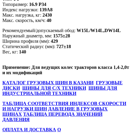
Типоразмер:
16.9 Р34
Индекс нагрузки:
139А8
Макс. нагрузка, кг:
2430
Макс. скорость, км/ч:
40
Рекомендуемый/допускаемый обод:
W15L/W14L,DW14L
Наружный диаметр, мм:
1575±28
Ширина профиля (мм):
429
Статический радиус (мм):
727±18
Вес, кг:
140
Применение: Для ведущих колес тракторов класса 1,4-2,0т
и их модификаций
КАТАЛОГ ГРУЗОВЫХ ШИН В КАЗАНИ
ГРУЗОВЫЕ
ДИСКИ
ШИНЫ ДЛЯ С/Х ТЕХНИКИ
ШИНЫ ДЛЯ
ИНДУСТРИАЛЬНОЙ ТЕХНИКИ
ТАБЛИЦА СООТВЕТСТВИЯ ИНДЕКСОВ СКОРОСТИ
И НАГРУЗКИ ШИН
ДАВЛЕНИЕ В ГРУЗОВЫХ
ШИНАХ
ТАБЛИЦА ПЕРЕВОДА ЗНАЧЕНИЙ
ДАВЛЕНИЯ
ОПЛАТА И ДОСТАВКА
О