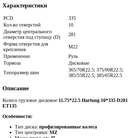
Характеристики
PCD
335
Кол-во отверстий
10
Диаметр центрального
281
отверстия под ступицу (D)
Форма отверстия для
M22
крепления
Применение
Руль
Тормоза
Дисковые
365/70R22.5; 375/90R22.5;
Типоразмер шин
385/55R22.5; 385/65R22.5
Описание
Колесо грузовое дисковое
11.75*22.5 Hartung 10*335 D281
ET135
Особенности:
Тип диска:
профилированные колеса
Тип центровки:
MZ
Масса диска, кг:
45