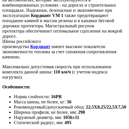
комбинированных условиях - на дорогах и строительных
площадках. Надежные, безопасные и экономичные при
эксплуатации
Кордиант
VM 1
также предотвращают
попадание камней в массив резины и в канавки беговой
дорожки протектора. Магистральный рисунок
протектора обеспечивает оптимальное сцепление на мокрой
дороге.
Шины
российского
производства
Кордиант
имеют высокие показатели
экономичности топлива за счет снижения сопротивления
качению.
Максимально допустимая скорость при использовании
комплекта данной шины:
110 км/ч
(с учетом индекса
нагрузки).
Особенности:
Норма слойности:
16PR
Масса шины, не более, кг:
56
Рекомендуемый/допускаемый обод:
22,5X8,25/22,5X7,50
Ширина профиля, не более, мм:
290
Наружный диаметр, мм:
1056±11
Статический радиус, мм:
495