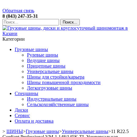
Обратная связь
8 (843) 247-35-31
Поиск...
Категории
Грузовые шины
Рулевые шины
Ведущие шины
Прицепные шины
Универсальные шины
Шины для стройки/карьера
Шины повышенной проходимости
Легкогрузовые шины
Спецшины
Индустриальные шины
Сельскохозяйственные шины
Диски
Сервис
Оплата и доставка
>
ШИНЫ
>
Грузовые шины
>
Универсальные шины
>
11 R22.5
Cordiant Professional VM-1 148/145K TL Универсальная