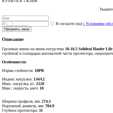
КУПИТЬ В 1 КЛИК
Укажите
Я согласен (на)
с Условиями обс
Оформить заказ
Описание
Грузовые шины на мини-погрузчик
10-16.5 Solideal Hauler Lif
глубиной и площадью контактной части протектора, сверхпроч
Особенности:
Норма слойности:
10PR
Индекс нагрузки:
134A2
Макс. нагрузка, кг:
2120
Макс. скорость, км/ч:
10
Ширина профиля, мм:
274.3
Наружный диаметр, мм:
784.9
Глубина протектора:
31