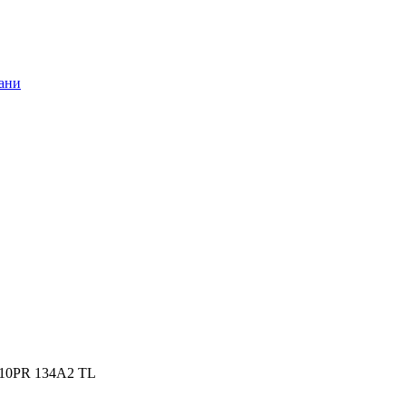
kz 10PR 134А2 TL